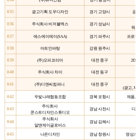
035
광고기획 도우디자인
경기 고양시
공공
036
주식회사 비저블엑스
경기 성남시
워크
037
에스에이에이(SAA)
경기 파주시
프로젝트
038
아트인바탕
강원 원주시
039
(주)오피코리아
대전 중구
2D디
040
주식회사 차이
대전 동구
041
(주)디앤씨컴퍼니
대전 중구
(광고, 제
042
두빛나래협동조합
경북 포항시
제품, 
주식회사
043
경남 사천시
디자
쿤스트디자인스튜디오
주식회사
044
경남 김해시
알앤제이글로비스
045
나온디자인
경남 창원시
영상,디