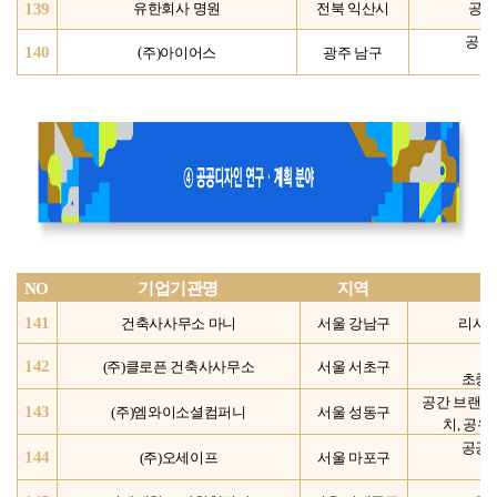
139
유한회사 명원
전북 익산시
공공
공공
140
주)아이어스
(
광주 남구
U
NO
기업기관명
지역
141
건축사사무소 마니
서울 강남구
리서치
142
(주)클로픈 건축사사무소
서울 서초구
초중
공간 브랜딩
143
(주)엠와이소셜컴퍼니
서울 성동구
치,
공유
공공
144
(주)오세이프
서울 마포구