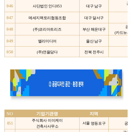
공
046
사단법인 인디053
대구 남구
047
메세지팩토리협동조합
대구 달서구
디
공
048
(
주)코리아트리즈
부산
해운대구
(카드뉴스
049
엘리미디어
울산 남구
050
전북 전주시
(
주)연을담다
NO
기업기관명
지역
주식회사 이이케이
영등포구
051
서울
공공
건축사사무소