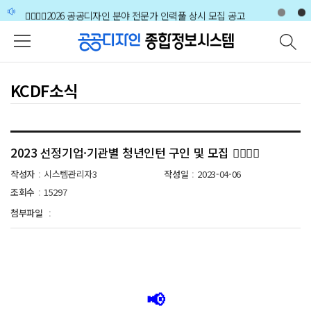
주메뉴 바로가기
본문 바로가기
하단 바로가기
🙋‍♀️🙋‍♂️2026 공공디자인 분야 전문가 인력풀 상시 모집 공고
[공지사항] 공공디자인 전문인력 증명서 갱신 안내
🙋‍♀️🙋‍♂️2026 공공디자인 분야 전문가 인력풀 상시 모집 공고
KCDF소식
2023 선정기업·기관별 청년인턴 구인 및 모집 🙋‍♂️🙋‍♀️
작성자
시스템관리자3
작성일
2023-04-06
:
:
조회수
15297
:
첨부파일
:
📢