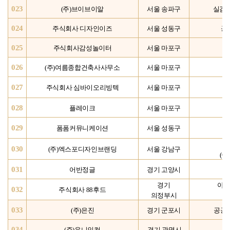
023
(주)브이브이알
서울 송파구
실감형
024
주식회사 디자인이즈
서울 성동구
공
025
주식회사감성놀이터
서울 마포구
026
(주)여름종합건축사사무소
서울 마포구
건
027
주식회사 심바이오리빙텍
서울 마포구
028
플레이크
서울 마포구
029
폼폼커뮤니케이션
서울 성동구
030
(주)엑스포디자인브랜딩
서울 강남구
(C
031
어반정글
경기 고양시
경기
아트
032
주식회사 88후드
의정부시
033
(
주)은진
경기 군포시
공공디
034
(
주)유니인컴
경기 광명시