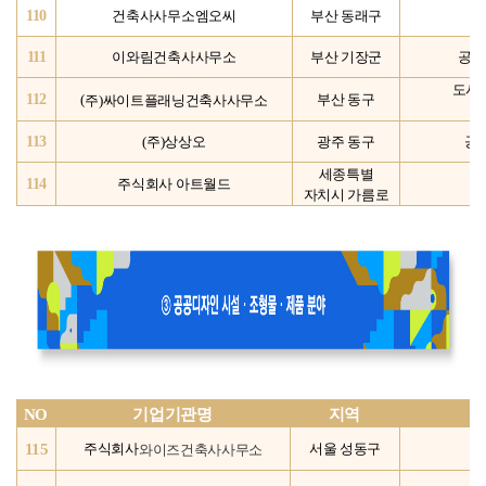
110
건축사사무소엠오씨
부산 동래구
111
이와림건축사사무소
부산 기장군
공공
도시
112
주)싸이트플래닝건축사사무소
(
부산 동구
113
(주)상상오
광주 동구
공
세종특별
114
주식회사 아트월드
자치시 가름로
NO
기업기관명
지역
115
와이즈
건축
사사무소
주식회사
서울 성동구