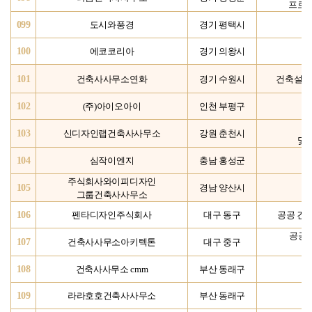
프로젝
099
도시와풍경
경기 평택시
100
에코코리아
경기 의왕시
디
101
건축사사무소연화
경기 수원시
건축설계
102
(주)아이오아이
인천 부평구
103
신디자인랩건축사사무소
강원 춘천시
및 
104
심작이엔지
충남 홍성군
주식회사와이피디자인
105
경남 양산시
건
그룹건축사사무소
106
펜타디자인주식회사
대구 동구
공공 건
공공
107
건축사사무소아키텍톤
대구 중구
108
건축사사무소 cmm
부산 동래구
109
라라호호건축사사무소
부산 동래구