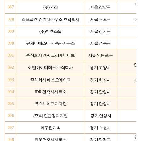
미
087
(주)커즈
서울 강남구
088
주식회사
소오플랜 건축사사무소
서울 서초구
건
089
(주)이엑스올
서울 강서구
090
유케이에스티 건축사사무소
서울 성동구
091
주식회사 엠씨크리에이티브
서울 영등포구
인테
092
이엔아이디에스 주식회사
경기 고양시
093
주식회사 에스오에이피
경기 화성시
공
094
IDR 건축사사무소
경기 안양시
095
유스케이프디자인
경기 안양시
경
096
(주)나인환경디자인
경기 안양시
097
야무진기획
경기 수원시
공
098
라움건축사사무소
경기 양평군