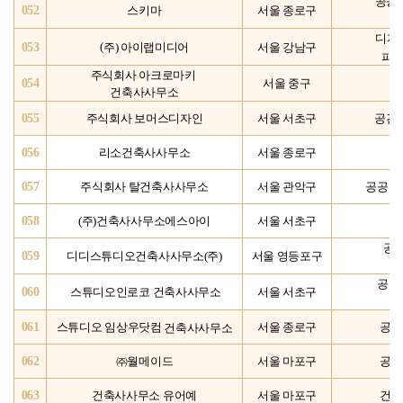
공공
052
스키마
서울 종로구
디자
주) 아이랩미디어
053
(
서울 강남구
파워
주식회사 아크로마키
054
서울 중구
건축사사무소
055
주식회사 보머스디자인
서울 서초구
공간디
056
리소건축사사무소
서울 종로구
057
주식회사 탈건축사사무소
서울 관악구
공공 건
058
(주)건축사사무소에스아이
서울 서초구
공공
059
디디스튜디오건축사사무소(주)
서울 영등포구
공공
060
스튜디오인로코 건축사사무소
서울 서초구
모
061
건축사사무소
스튜디오 임상우닷컴
서울 종로구
공공
062
㈜월메이드
서울 마포구
공공
063
건축사사무소 유어예
서울 마포구
건축