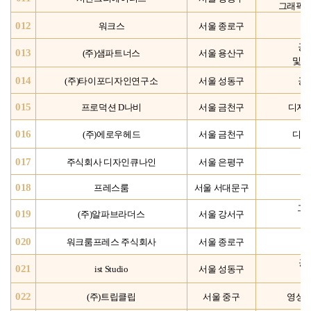
그래픽 
012
워크스
서울 종로구
공
013
(주)샘파트너스
서울 용산구
및 
014
(
주)타이포디자인연구소
서울 성동구
공
015
프로덕션 D나비
서울 금천구
디자인
016
(
주)에로우헤드
서울 금천구
디자
017
주식회사 디자인큐나인
서울 은평구
018
프레스룸
서울 서대문구
그래
019
(
주)알파브라더스
서울 강서구
020
워크룸프레스 주식회사
서울 종로구
공
021
ist Studio
서울 성동구
기
022
(
주)트립클립
서울 중구
영상콘