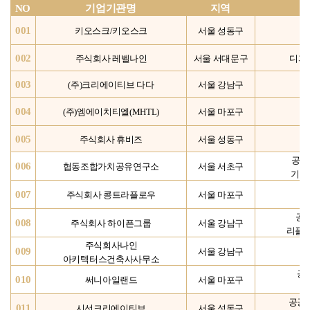
NO
기업기관명
지역
001
키오스크/키오스크
서울 성동구
002
주식회사 레벨나인
서울 서대문구
디자
003
(
주)크리에이티브 다다
서울 강남구
004
(
주)엠에이치티엘(MHTL)
서울 마포구
005
주식회사 휴비즈
서울 성동구
공공
006
협동조합가치
공유연구소
서울 서초구
기획
007
주식회사 콩트라플로우
서울 마포구
영
공
008
주식회사 하이픈그룹
서울 강남구
리플렛
주식회사나인
009
서울 강남구
아키
텍터스건축사사무소
공
010
써니아일랜드
서울 마포구
기
공공기
011
시선크리에이티브
서울 성동구