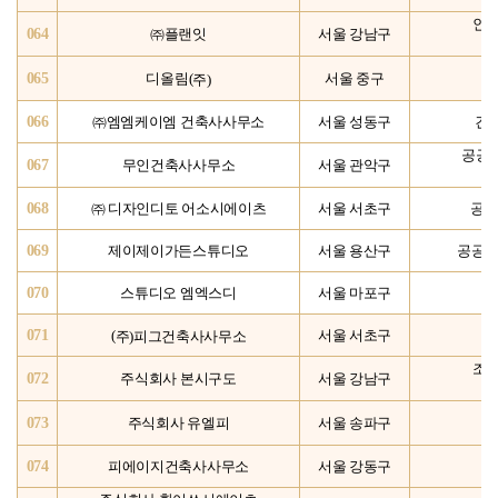
인테
064
㈜플랜잇
서울 강남구
065
주
)
디올림(
서울 중구
066
㈜엠엠케이엠 건축사사무소
서울 성동구
건축
공공
067
무인건축사사무소
서울 관악구
068
㈜ 디자인디토 어소시에이츠
서울 서초구
공공
069
제이제이가든스튜디오
서울 용산구
공공정
070
스튜디오 엠엑스디
서울 마포구
071
주)피그건축사사무소
(
서울 서초구
조경
072
주식회사 본시구도
서울 강남구
073
주식회사 유엘피
서울 송파구
074
피에이지건축사사무소
서울 강동구