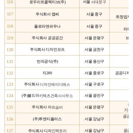
116
서대문
구
서울
로우리트콜렉티브(주)
서
117
주식회사 맵씨
서울 중구
취창업지
118
플로라앤파우나
서울 중구
라키
119
주식회사 공공공간
서울 은평구
브랜
120
주식회사 디자인모프
서울 금천구
121
반의공식(주)
서울 용산구
122
지280
서울 종로구
공공디자
123
디자인
에이디에스
주식회사
서울 구로구
디
124
키텍츠
건축사사무소
(주)볼드아
서울 광진구
공
125
트숨비
주식회사 아
서울 은평구
기획,
공공디
126
(주)투엔티플러스
서울 강남구
127
주식회사
디자
인팩토리
서울 강남구
공공디