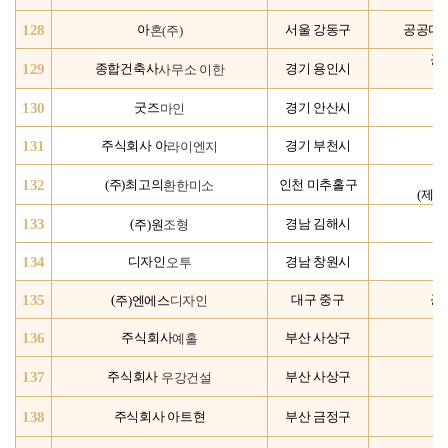
128
혼(주)
아
서울 강동구
공공디
공
129
사무소 이한
종합건축사
경기 용인시
130
마인
굿즈
경기 안산시
전
131
라이엔지
주식회사 아
경기 부천시
공
132
환한미소
(주)최고의
인천 미추홀구
(제품
133
주)원
조형
(
경남 김해시
134
오투
디자인
경남 창원시
135
주)엔에스
디자인
(
대구 중구
공
136
예홀
주식회사
부산 사상구
디
137
우강건설
주식회사
부산 사상구
138
주식회사 아트현
부산 금정구