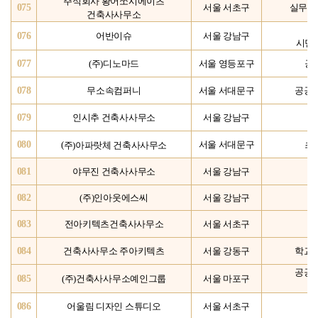
주식회사 황어쏘시에이츠
075
서울 서초구
실무지
건축사사무소
076
어반이슈
서울 강남구
시민
077
(주)디노마드
서울 영등포구
공
078
무소속컴퍼니
서울 서대문구
공공디
079
인시추 건축사사무소
서울 강남구
건
080
주)아파랏체 건축사사무소
(
서울 서대문구
초
081
야무진 건축사사무소
서울 강남구
082
(주)인아웃에스씨
서울 강남구
083
전아키텍츠건축사사무소
서울 서초구
설
084
건축사사무소 주아키텍츠
서울 강동구
학교 
공공
085
(주)건축사사무소예인그룹
서울 마포구
086
어울림 디자인 스튜디오
서울 서초구