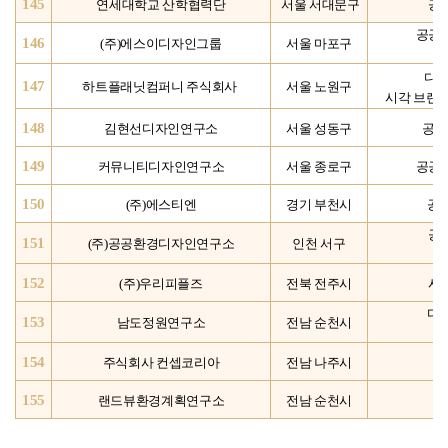
145
연세대학교 산학협력단
서울
서대문구
공
공공
146
(주)에스이디자인그룹
서울 마포구
디자
147
하트플래닛컴퍼니
주식회사
서울 노원구
시각 브랜드
148
김현선디자인연구소
서울 성동구
공공
149
커뮤니티디자인연구소
서울 종로구
공공
150
(
주)에스티엔
경기 부천시
공공
공
151
(주)공공환경디자인연구소
인천 서구
152
(
주)우리피플즈
전북 전주시
시
디
153
남도정원연구소
전남 순천시
및
154
주식회사 컨셉코리아
전남 나주시
155
랜드뷰환경계획연구소
전남 순천시