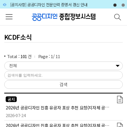
주메뉴 바로가기
본문 바로가기
하단 바로가기
[공지사항] 공공디자인 전문인력 증명서 갱신 안내
🙋‍♀️🙋‍♂️2026 공공디자인 분야 전문가 인력풀 상시 모집 공고
KCDF소식
Total :
101
건
Page :
1
/
11
검색
공지
2
026년 공공디자인 진흥 유공자 포상 추천 요청(지자체 공무원 대상)
2026-07-24
2026년 공공디자인 진흥 유공자 포상 추천 요청(지자체 공무원 대상)