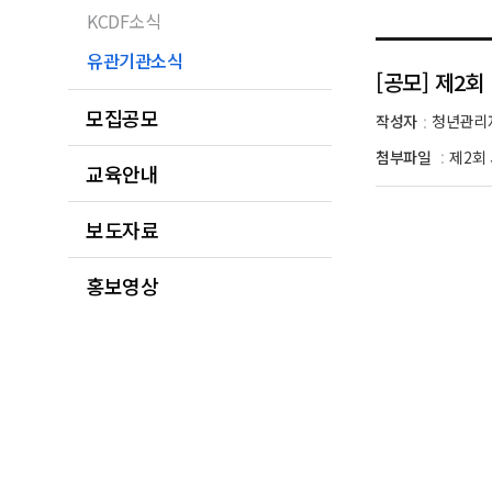
KCDF소식
유관기관소식
[공모] 제2회 
모집공모
작성자
청년관리
:
첨부파일
제2회 
:
교육안내
보도자료
홍보영상