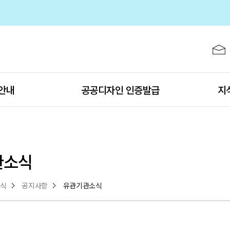
주메뉴 바로가기
본문 바로가기
하단 바로가기
 공고
안내
공공디자인 인증발급
지
관소식
소식
공지사항
유관기관소식