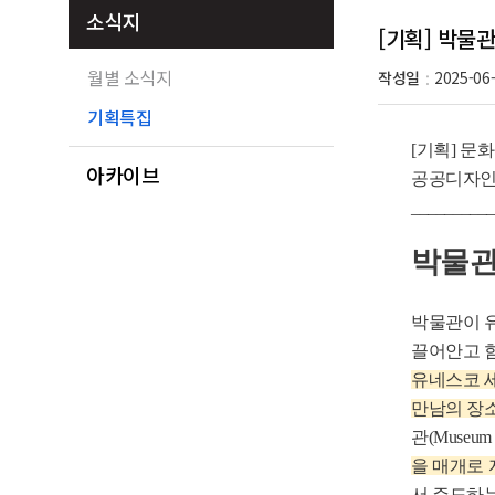
소식지
[기획] 박물
월별 소식지
작성일
2025-06
:
기획특집
[기획] 문
아카이브
공공디자인 소
_________
박물관
박물관이 
끌어안고 함
유네스코 세
만남의 장소로서
관(Museum 
을 매개로 
서 주도하는 