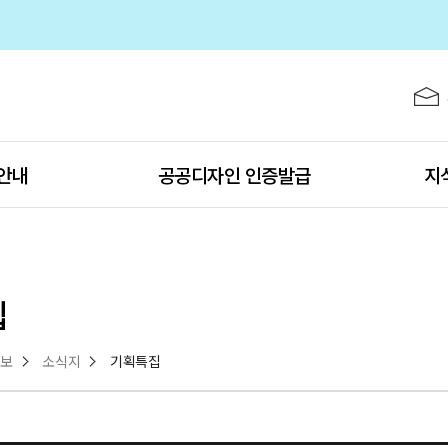
주메뉴 바로가기
본문 바로가기
하단 바로가기
 공고
 공고
안내
공공디자인 인증발급
지
집
정보
소식지
기획특집