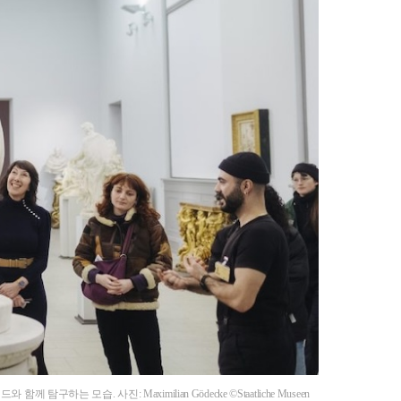
모습. 사진: Maximilian Gödecke ©Staatliche Museen