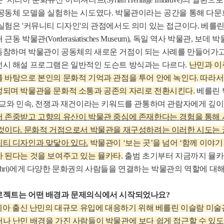
공동체 모델을 실험하는 시도였다. 박물관이라는 공간을 통해 다문
실험은 '커뮤니티 디자인'의 관점에서도 의미 있는 접근이다. 베를린 페르
근동 박물관(Vorderasiatisches Museum), 독일 역사 박물관, 보데
동참하며 박물관이 공동체의 새로운 거점이 되는 사례를 만들어가고
전시 해설 프로그램은 일반적인 도슨트 방식과는 다르다.
난민과 이
 바탕으로 본인의 문화적 기억과 관점을 투어 안에 녹인다. 따라
성되며 박물관을 문화적 소통과 공존의 자리로 전환시킨다.
베를린 
종교와 민속, 전쟁과 재건이라는 키워드를 관통하며 관람자에게 깊이
서 존중받고 고향의 유산이 박물관 중심에 존재한다는 경험을 통해 
 것이다. 문화적 거점으로서 박물관을 재구성하려는 이러한 시도는
티 디자인과 맞닿아 있다.
박물관이 ‘보는 곳’을 넘어 ‘함께 이야
 된다는 것을 보여주고 있는 뮬카타.
출범 초기부터 지금까지 뮬카
 Albahri)에게 다양한 문화권의 사람들을 연결하는 박물관의 역할에 대
로젝트는 어떤 배경과 문제의식에서 시작되었나요?
시리아 출신 난민의 대규모 유입에 대응하기 위해 베를린 이슬람 미
나 난민 배경을 가진 사람들이 박물관에 보다 쉽게 접근할 수 있도