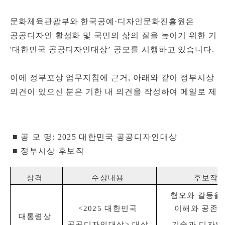
문화체육관광부와 한국공예
·
디자인문화진흥원은
공공디자인 활성화 및 국민의 삶의 질을 높이기 위한 기
'
대한민국 공공디자인대상
’
공모를 시행하고 있습니다
.
이에
정부포상 업무지침에 근거
,
아래와 같이 정부시상 
의견이 있으신 분은 기한 내 의견을 작성하여 메일로 제
■ 공 모 명
: 2025
대한민국 공공디자인대상
■ 정부시상 후보작
상격
수상내용
후보작
혐오와 갈등을
이해와 공존으
<2025
대한민국
대통령상
기술과 디자인
공공디자인대상
>
대상