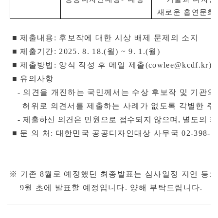
새로운 흡연문화
■
제출내용
:
후보작에 대한 시상 배제 문제의 소지
■
제출기간
: 2025. 8. 18.(월
) ~ 9. 1.(월
)
■
제출방법
:
양식 작성 후 메일 제출
(cowlee@kcdf.kr)
■
유의사항
-
의견을 개진하는 국민께서는 수상 후보작 및 기관의
허위로 의견서를 제출하는 사례가 없도록 각별한 주
-
제출하신 의견은 민원으로 접수되지 않으며
,
별도의 회
■
문 의 처
:
대한민국 공공디자인대상 사무국
02-398-7
※ 기존 8월로 예정했던 최종발표는 심사일정 지연 등
9월 초에 발표할 예정입니다. 양해 부탁드립니다.