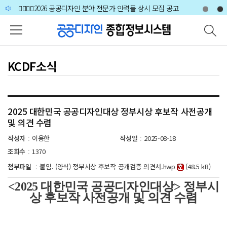
주메뉴 바로가기
본문 바로가기
하단 바로가기
🙋‍♀️🙋‍♂️2026 공공디자인 분야 전문가 인력풀 상시 모집 공고
[공지사항] 공공디자인 전문인력 증명서 갱신 안내
🙋‍♀️🙋‍♂️2026 공공디자인 분야 전문가 인력풀 상시 모집 공고
KCDF소식
2025 대한민국 공공디자인대상 정부시상 후보작 사전공개
및 의견 수렴
작성자
이용한
작성일
2025-08-18
:
:
조회수
1370
:
첨부파일
붙임. (양식) 정부시상 후보작 공개검증 의견서.hwp
(48.5 kB)
:
<2025 대한민국 공공디자인대상> 정부시
상 후보작 사전공개 및 의견 수렴